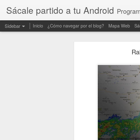
Sácale partido a tu Android
Programa
Sidebar
Inicio
¿Cómo navegar por el blog?
Mapa Web
Sá
Dalvik o ART - Aumenta la velocidad de tu Android
Dalvik o A
Rai
Las 25 mejores aplicaciones Android de 2013
Precauciones en WhatsApp
BQ Aquaris 5 HD
Noticias
Tu Android como el primer día con Advanced Mobile Care
Elige tu operadora con Weplan
Tus multas, jaque a la DGT