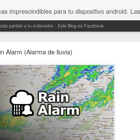
s imprescindibles para tu dispositivo android. La
cale partido a tu ordenador
Este Blog en Facebook
RT - Aumenta la velocidad de tu Android
n Alarm (Alarma de lluvia)