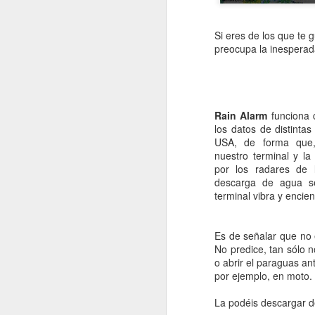
Este es quizás un artículo Sólo par
sistema operativo para cada aplica
LINE TOOLS
no puede afectar al de otra pues a e
Si eres de los que te g
preocupa la inesperada
Antiroid - alternativas gratuítas
Hasta la publicación de la versión 
partir de la 4.4 permite la posibil
fase experimental.
Swiss Army Knife (Navaja Suiza)
En cuanto mi Nexus 4 se actualizó
Rain Alarm
funciona 
Consigue 50 Gb con BOX
aplicaciones no funcionaban con AR
los datos de distinta
USA, de forma que, 
Navega por este blog
Desde la salida de 4.4 los cread
nuestro terminal y la
adaptándolo a esta nueva posibilida
por los radares de 
incluso una posible 4.5) iba a sa
descarga de agua se
PVSTAR+, Escucha contenidos de Youtube
corregía este problema.
terminal vibra y encien
SMS Popup
Con la situación actual volví a pro
a la perfección. Y digo bien, a la 
Es de señalar que no 
fluídez. Esto es debido a la forma 
Una linterna en tu bolsillo con Tiny FlashLight
No predice, tan sólo 
Operativo.
o abrir el paraguas an
por ejemplo, en moto.
Color Note: notas para todo
Como punto negativo parece que
instalarse, sin embargo yo no h
La podéis descargar d
La decisión es tuya
acompañado de un aumento de auto