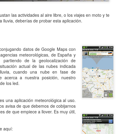
a iniciados. Sin entrar en detalles Android utiliza una máquina virtual
ción. Esto nos trae como ventaja principal que el funcionamiento de u
fectos prácticos es como sin de dos terminales distintos se tratara.
ustan las actividades al aire libre, o los viajes en moto y te
 lluvia, deberías de probar esta aplicación.
4.4 Kit Kat, Android utilizaba como máquina virtual para sus aplicacion
idad de elegir entre Dalvik o ART pero siempre teniendo en cuenta que
 a 4.4 probé esta posibilidad pero lo primero que me encontré fue 
conjugando datos de Google Maps con
T, entre ellas WhatssApp. Con este panorama volví elegir Dalvik com
s agencias meteorológicas, de España y
partiendo de la geolocalización de
ores de aplicaciones se pusieron las pilas para optimizar su fun
 situación actual de las nubes indicada
d. Sobre todo desde que se filtró el rumor de que la futura versión 5 d
lluvia, cuando una nube en fase de
lir con ART exclusivamente. En diciembre WhatsApp lanzó una actual
 acerca a nuestra posición, nuestro
de los led.
bar ART. En este caso todas y cada una de las plicaciones de mi Nexus
perfección pues todas las plicaciones mostraron un notable aumento de
es una aplicación meteorológica al uso.
en que la máquina virtual gestiona la información entre la aplicación 
nos avisa de que debemos de cobijarnos
tes de que empiece a llover. Es muy útil,
 las aplicaciones ocupan un poco más de espacio y tardan un p
e notado nada significativo. Lo que he notado es un aumento d
e aquí:
nomía de la batería. Para entendernos a menos peso menos esfuerz